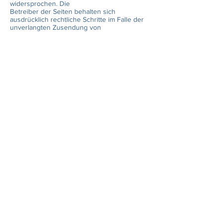
widersprochen. Die
Betreiber der Seiten behalten sich
ausdrücklich rechtliche Schritte im Falle der
unverlangten Zusendung von
Werbeinformationen, etwa durch Spam-E-
Mails, vor.
4. Datenerfassung auf dieser Website
Kontaktformular
Wenn Sie uns per Kontaktformular Anfragen
zukommen lassen, werden Ihre Angaben aus
dem Anfrageformular inklusive der von Ihnen
dort angegebenen Kontaktdaten zwecks
Bearbeitung der Anfrage und für den Fall
von Anschlussfragen bei uns gespeichert.
Diese Daten geben wir nicht ohne Ihre
Einwilligung weiter. Die Verarbeitung dieser
Daten erfolgt auf Grundlage von Art. 6 Abs. 1
lit. b DSGVO, sofern Ihre Anfrage mit
der Erfüllung eines Vertrags
zusammenhängt oder zur Durchführung
vorvertraglicher Maßnahmen
erforderlich ist. In allen übrigen Fällen beruht
die Verarbeitung auf unserem berechtigten
Interesse an der effektiven Bearbeitung der
an uns gerichteten Anfragen (Art. 6 Abs. 1 lit.
f DSGVO) oder auf Ihrer Einwilligung (Art. 6